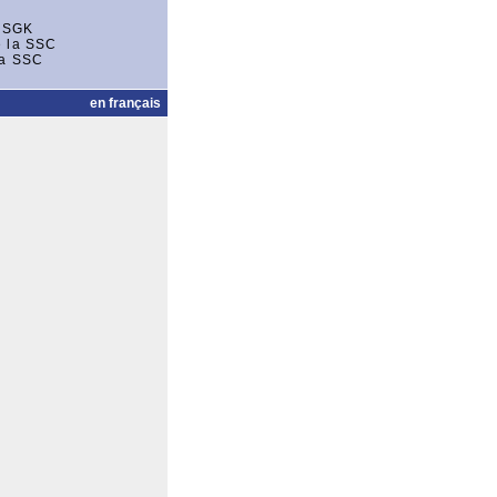
r SGK
e la SSC
la SSC
en français