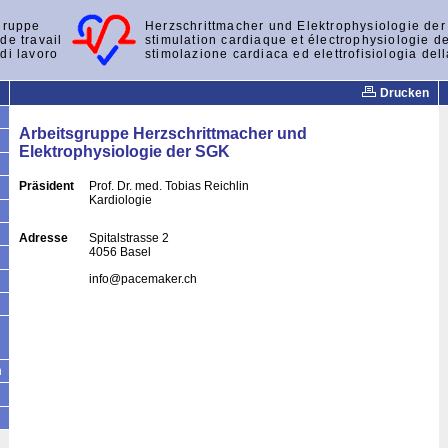
gruppe
Herzschrittmacher und Elektrophysiologie de
de travail
stimulation cardiaque et électrophysiologie d
di lavoro
stimolazione cardiaca ed elettrofisiologia del
Drucken
Arbeitsgruppe Herzschrittmacher und
Elektrophysiologie der SGK
Präsident
Prof. Dr. med. Tobias Reichlin
Kardiologie
Adresse
Spitalstrasse 2
4056 Basel
info@
pacemaker.ch
n