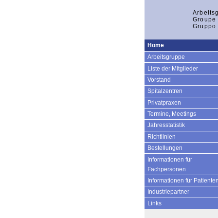
Arbeits
Groupe 
Gruppo 
Home
Arbeitsgruppe
Liste der Mitglieder
Vorstand
Spitalzentren
Privatpraxen
Termine, Meetings
Jahresstatistik
Richtlinien
Bestellungen
Informationen für
Fachpersonen
Informationen für Patiente
Industriepartner
Links