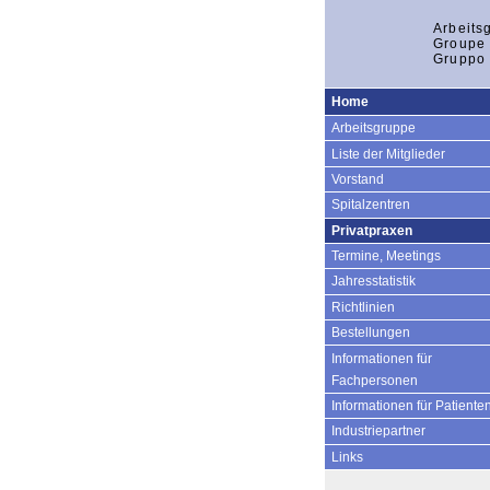
Arbeits
Groupe 
Gruppo 
Home
Arbeitsgruppe
Liste der Mitglieder
Vorstand
Spitalzentren
Privatpraxen
Termine, Meetings
Jahresstatistik
Richtlinien
Bestellungen
Informationen für
Fachpersonen
Informationen für Patiente
Industriepartner
Links