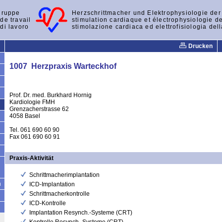
gruppe
Herzschrittmacher und Elektrophysiologie de
de travail
stimulation cardiaque et électrophysiologie d
di lavoro
stimolazione cardiaca ed elettrofisiologia del
Drucken
1007 Herzpraxis Warteckhof
Prof. Dr. med. Burkhard Hornig
Kardiologie FMH
Grenzacherstrasse 62
4058 Basel
Tel. 061 690 60 90
Fax 061 690 60 91
Praxis-Aktivität
Schrittmacherimplantation
n
ICD-Implantation
Schrittmacherkontrolle
ICD-Kontrolle
Implantation Resynch.-Systeme (CRT)