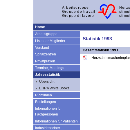
Arbeitsgruppe
Herzs
Groupe de travail
stimu
Gruppo di lavoro
stimo
Home
Arbeitsgruppe
Statistik 1993
Liste der Mitglieder
Vorstand
Gesamtstatistik 1993
Spitalzentren
Herzschrittmacherimpla
Privatpraxen
Termine, Meetings
Jahresstatistik
Übersicht
EHRA White Books
Richtlinien
Bestellungen
Informationen für
Fachpersonen
Informationen für Patienten
Industriepartner